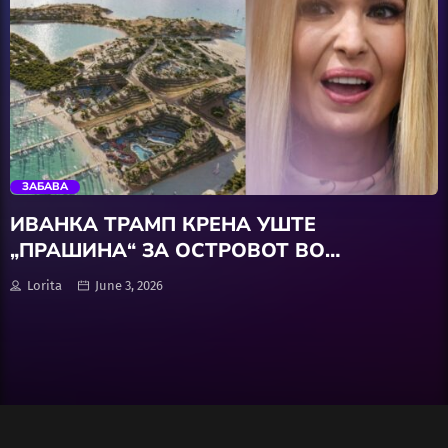
Wellness
АвтоКлуб
trending_flat
Балкан
ЗАБАВА
Бизнис
ИВАНКА ТРАМП КРЕНА УШТЕ
„ПРАШИНА“ ЗА ОСТРОВОТ ВО
Домашни Миленици
АЛБАНИЈА
Lorita
June 3, 2026
Досие
Екологија
Економија