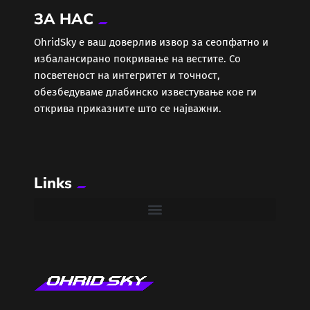
ЗА НАС
Еротика
ОhridSky е ваш доверлив извор за сеопфатно и
избалансирано покривање на вестите. Со
Забава
посветеност на интегритет и точност,
обезбедуваме длабинско известување кое ги
Здравје
открива приказните што се најважни.
Каде Вечер
Links
Колумни
Крипто / НФТ
Култура
Лајфстајл