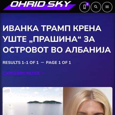
0
search
menu
ИВАНКА ТРАМП КРЕНА
УШТЕ „ПРАШИНА“ ЗА
ОСТРОВОТ ВО АЛБАНИЈА
RESULTS 1-1 OF 1
PAGE 1 OF 1
remove
CATEGORY FILTER
keyboard_arrow_down
Featured
Hobby
Software