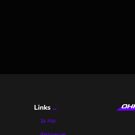
Links
За Нас
Импресум