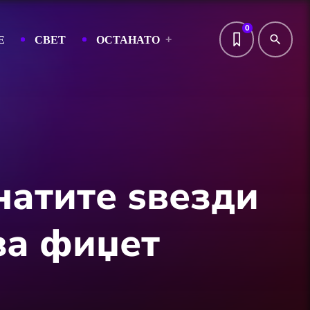
0
Е
СВЕТ
ОСТАНАТО
search
натите ѕвезди
за фиџет