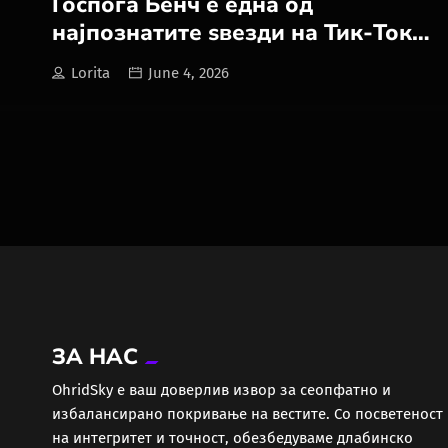
Госпоѓа Бенч е една од
најпознатите ѕвезди на Тик-Ток
кога станува збор за фиџет
Lorita
June 4, 2026
играчки
ЗА НАС
ОhridSky е ваш доверлив извор за сеопфатно и
избалансирано покривање на вестите. Со посветеност
на интегритет и точност, обезбедуваме длабинско