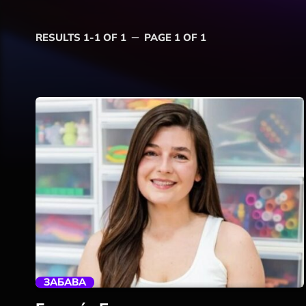
RESULTS 1-1 OF 1
PAGE 1 OF 1
remove
trending_flat
ЗАБАВА