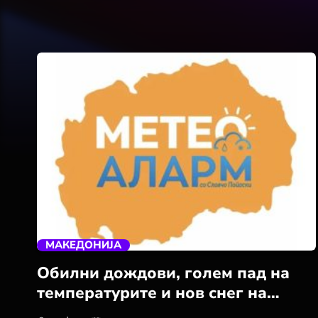
trending_flat
МАКЕДОНИЈА
Обилни дождови, голем пад на
температурите и нов снег на
планините