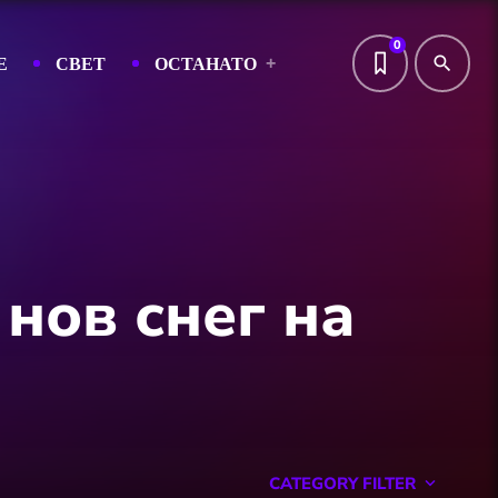
0
Е
СВЕТ
ОСТАНАТО
search
нов снег на
CATEGORY FILTER
keyboard_arrow_down