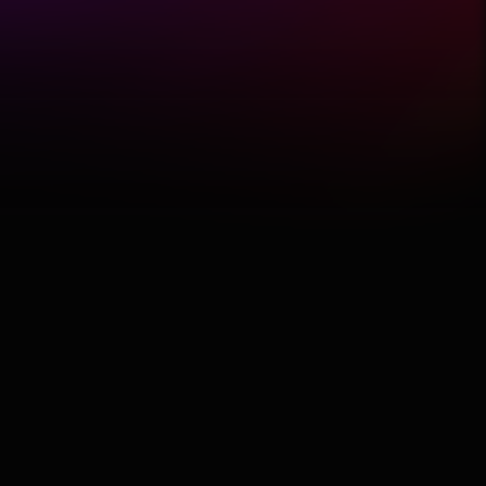
Featured
Hobby
Software
Wellness
АвтоКлуб
Балкан
Бизнис
Домашни Миленици