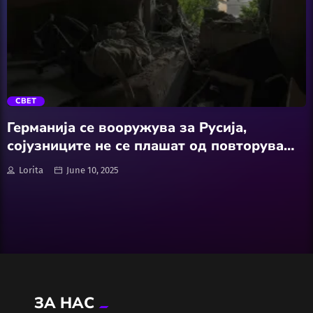
Wellness
АвтоКлуб
trending_flat
Балкан
СВЕТ
Бизнис
Германија се вооружува за Русија,
сојузниците не се плашат од повторување
Домашни Миленици
на историјата
Lorita
June 10, 2025
Досие
Екологија
Економија
ЗА НАС
Еротика