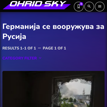
0
search
menu
Германија се вооружува за
Русија
RESULTS 1-1 OF 1
PAGE 1 OF 1
remove
CATEGORY FILTER
keyboard_arrow_down
Featured
Hobby
Software