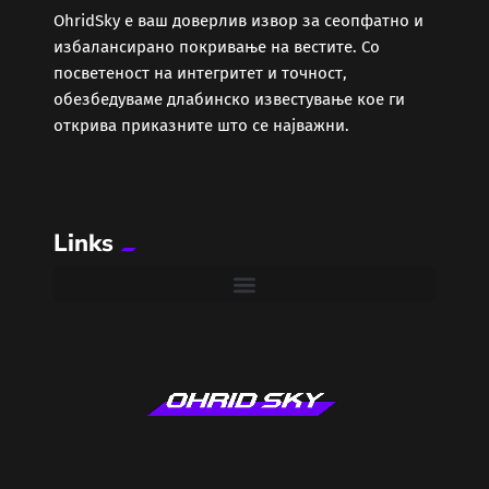
ОhridSky е ваш доверлив извор за сеопфатно и
избалансирано покривање на вестите. Со
Забава
посветеност на интегритет и точност,
обезбедуваме длабинско известување кое ги
Здравје
открива приказните што се најважни.
Каде Вечер
Links
Колумни
Крипто / НФТ
Култура
Лајфстајл
ЛОКАЛНИ ИЗБОРИ 2025