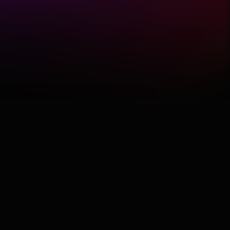
Featured
Hobby
Software
Wellness
АвтоКлуб
Балкан
Бизнис
Домашни Миленици