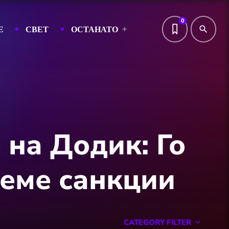
0
Е
СВЕТ
ОСТАНАТО
search
 на Додик: Го
еме санкции
CATEGORY FILTER
keyboard_arrow_down