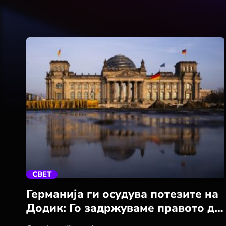
trending_flat
СВЕТ
Германија ги осудува потезите на
Додик: Го задржуваме правото да
воведеме санкции