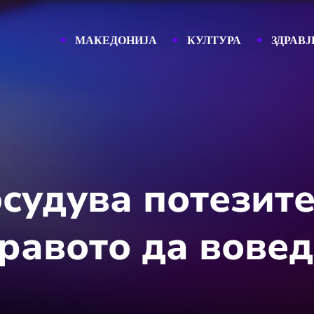
МАКЕДОНИЈА
КУЛТУРА
ЗДРАВЈ
осудува потезите
равото да вовед