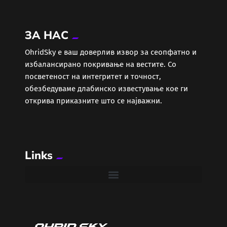
Економија
ЗА НАС
Еротика
ОhridSky е ваш доверлив извор за сеопфатно и
избалансирано покривање на вестите. Со
Забава
посветеност на интегритет и точност,
обезбедуваме длабинско известување кое ги
Здравје
открива приказните што се најважни.
Каде Вечер
Links
Колумни
Крипто / НФТ
Култура