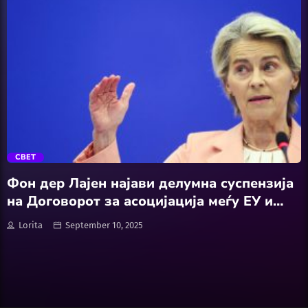
Software
Wellness
АвтоКлуб
trending_flat
Балкан
СВЕТ
Бизнис
Фон дер Лајен најави делумна суспензија
на Договорот за асоцијација меѓу ЕУ и
Домашни Миленици
Израел
Lorita
September 10, 2025
Досие
Екологија