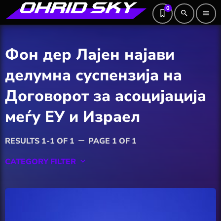
0
search
menu
Фон дер Лајен најави
делумна суспензија на
Договорот за асоцијација
меѓу ЕУ и Израел
RESULTS 1-1 OF 1
PAGE 1 OF 1
remove
CATEGORY FILTER
keyboard_arrow_down
Featured
Hobby