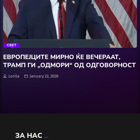
Wellness
АвтоКлуб
trending_flat
Балкан
СВЕТ
Бизнис
ЕВРОПЕЈЦИТЕ МИРНО ЌЕ ВЕЧЕРААТ,
ТРАМП ГИ „ОДМОРИ“ ОД ОДГОВОРНОСТ
Домашни Миленици
Lorita
January 22, 2026
Досие
Екологија
Економија
ЗА НАС
Еротика