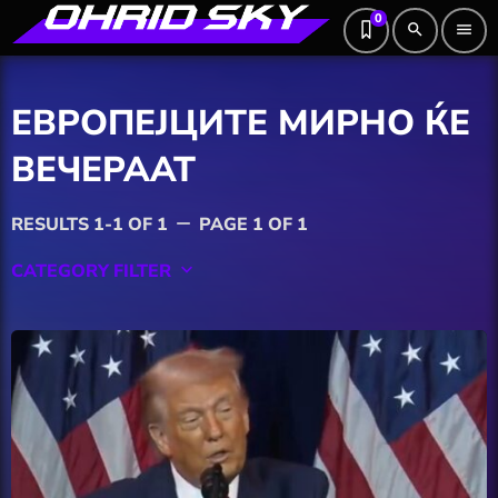
0
search
menu
ЕВРОПЕЈЦИТЕ МИРНО ЌЕ
ВЕЧЕРААТ
RESULTS 1-1 OF 1
PAGE 1 OF 1
remove
CATEGORY FILTER
keyboard_arrow_down
Featured
Hobby
Software