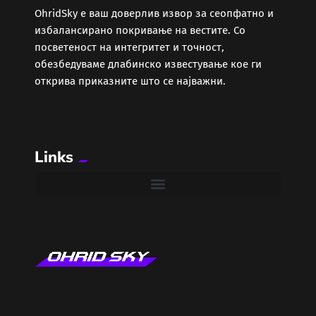
ОhridSky е ваш доверлив извор за сеопфатно и
избалансирано покривање на вестите. Со
Забава
посветеност на интегритет и точност,
обезбедуваме длабинско известување кое ги
Здравје
открива приказните што се најважни.
Каде Вечер
Links
Колумни
Крипто / НФТ
Култура
Лајфстајл
ЛОКАЛНИ ИЗБОРИ 2025