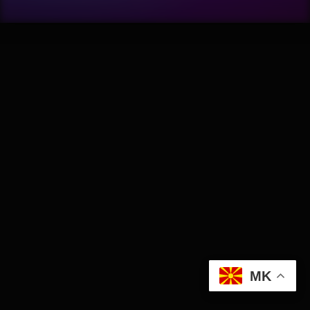
Wellness
АвтоКлуб
Балкан
Бизнис
Домашни Миленици
Досие
Екологија
MK
Економија