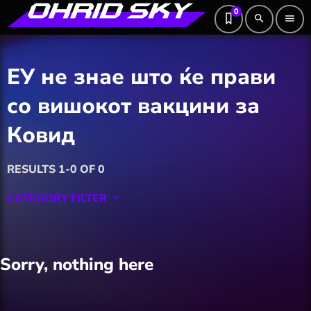
0
search
menu
ЕУ не знае што ќе прави
со вишокот вакцини за
Ковид
RESULTS 1-0 OF 0
CATEGORY FILTER
keyboard_arrow_down
Featured
Sorry, nothing here
Hobby
Software