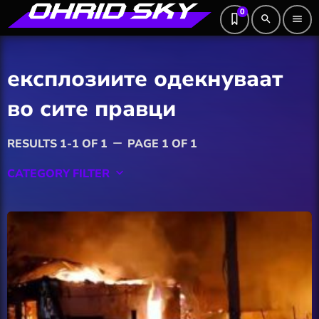
0
search
menu
експлозиите одекнуваат
во сите правци
RESULTS 1-1 OF 1
PAGE 1 OF 1
remove
CATEGORY FILTER
keyboard_arrow_down
Featured
Hobby
Software