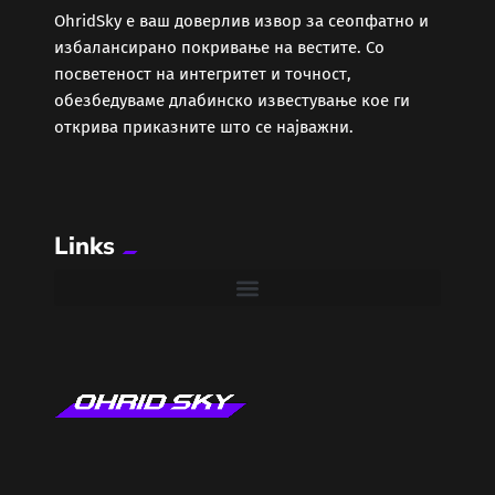
ОhridSky е ваш доверлив извор за сеопфатно и
избалансирано покривање на вестите. Со
Забава
посветеност на интегритет и точност,
обезбедуваме длабинско известување кое ги
Здравје
открива приказните што се најважни.
Каде Вечер
Links
Колумни
Крипто / НФТ
Култура
Лајфстајл
ЛОКАЛНИ ИЗБОРИ 2025