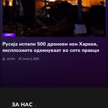
Wellness
АвтоКлуб
trending_flat
Балкан
СВЕТ
Бизнис
Русија испали 500 дронови кон Харков,
експлозиите одекнуваат во сите правци
Домашни Миленици
Lorita
June 2, 2025
Досие
Екологија
Економија
ЗА НАС
Еротика