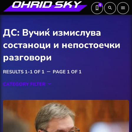
0
search
menu
ДС: Вучиќ измислува
состаноци и непостоечки
разговори
RESULTS 1-1 OF 1
PAGE 1 OF 1
remove
CATEGORY FILTER
keyboard_arrow_down
Featured
Hobby
Software