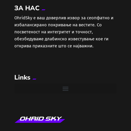
ЗА НАС
Еротика
ОhridSky е ваш доверлив извор за сеопфатно и
избалансирано покривање на вестите. Со
Забава
посветеност на интегритет и точност,
обезбедуваме длабинско известување кое ги
Здравје
открива приказните што се најважни.
Каде Вечер
Links
Колумни
Крипто / НФТ
Култура
Лајфстајл