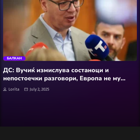
Wellness
АвтоКлуб
trending_flat
Балкан
БАЛКАН
Бизнис
ДС: Вучиќ измислува состаноци и
непостоечки разговори, Европа не му
Домашни Миленици
верува
Lorita
July 2, 2025
Досие
Екологија
Економија