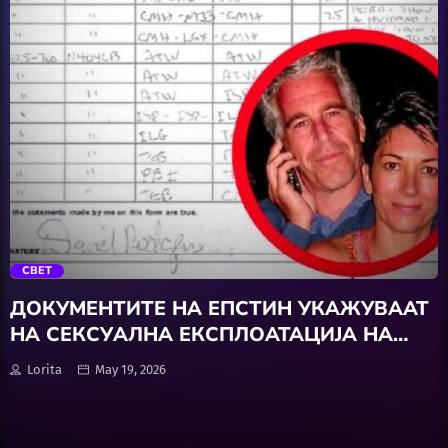
Hobby
Software
Wellness
АвтоКлуб
trending_flat
Балкан
СВЕТ
Бизнис
ДОКУМЕНТИТЕ НА ЕПСТИН УКАЖУВААТ
НА СЕКСУАЛНА ЕКСПЛОАТАЦИЈА НА
Домашни Миленици
ДЕЦА
Lorita
May 19, 2026
Досие