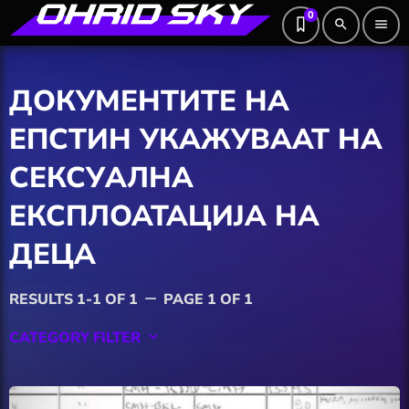
0
search
menu
ДОКУМЕНТИТЕ НА
ЕПСТИН УКАЖУВААТ НА
СЕКСУАЛНА
ЕКСПЛОАТАЦИЈА НА
ДЕЦА
RESULTS 1-1 OF 1
PAGE 1 OF 1
remove
CATEGORY FILTER
keyboard_arrow_down
Featured