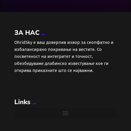
Екологија
Економија
ЗА НАС
Еротика
ОhridSky е ваш доверлив извор за сеопфатно и
избалансирано покривање на вестите. Со
Забава
посветеност на интегритет и точност,
обезбедуваме длабинско известување кое ги
Здравје
открива приказните што се најважни.
Каде Вечер
Links
Колумни
Крипто / НФТ