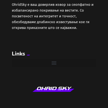
ОhridSky е ваш доверлив извор за сеопфатно и
избалансирано покривање на вестите. Со
Забава
посветеност на интегритет и точност,
обезбедуваме длабинско известување кое ги
Здравје
открива приказните што се најважни.
Каде Вечер
Links
Колумни
Крипто / НФТ
Култура
Лајфстајл
ЛОКАЛНИ ИЗБОРИ 2025