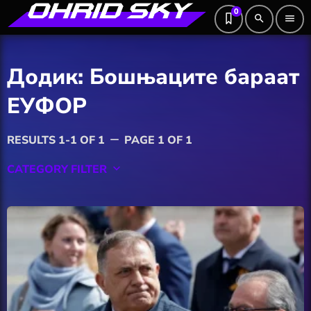
0
search
menu
Додик: Бошњаците бараат
ЕУФОР
RESULTS 1-1 OF 1
PAGE 1 OF 1
remove
CATEGORY FILTER
keyboard_arrow_down
Featured
Hobby
Software