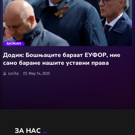
Wellness
АвтоКлуб
trending_flat
Балкан
БАЛКАН
Бизнис
Додик: Бошњаците бараат ЕУФОР, ние
само бараме нашите уставни права
Домашни Миленици
Lorita
May 14, 2025
Досие
Екологија
Економија
ЗА НАС
Еротика