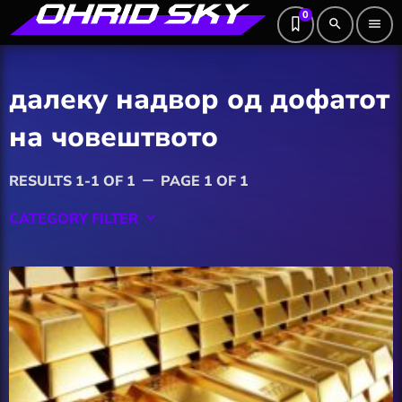
0
search
menu
далеку надвор од дофатот
на човештвото
RESULTS 1-1 OF 1
PAGE 1 OF 1
remove
CATEGORY FILTER
keyboard_arrow_down
Featured
Hobby
Software