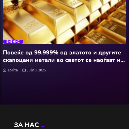
Wellness
АвтоКлуб
trending_flat
Балкан
БИЗНИС
Бизнис
Повеќе од 99,999% од златото и другите
скапоцени метали во светот се наоѓаат на
Домашни Миленици
едно место, далеку надвор од дофатот на
Lorita
July 8, 2026
човештвото
Досие
Екологија
Економија
ЗА НАС
Еротика