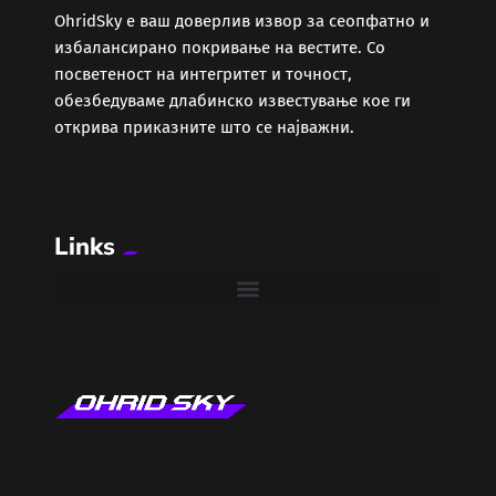
ОhridSky е ваш доверлив извор за сеопфатно и
избалансирано покривање на вестите. Со
Забава
посветеност на интегритет и точност,
обезбедуваме длабинско известување кое ги
Здравје
открива приказните што се најважни.
Каде Вечер
Links
Колумни
Крипто / НФТ
Култура
Лајфстајл
ЛОКАЛНИ ИЗБОРИ 2025