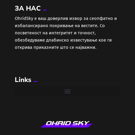
ЗА НАС
Еротика
ОhridSky е ваш доверлив извор за сеопфатно и
избалансирано покривање на вестите. Со
Забава
посветеност на интегритет и точност,
обезбедуваме длабинско известување кое ги
Здравје
открива приказните што се најважни.
Каде Вечер
Links
Колумни
Крипто / НФТ
Култура
Лајфстајл