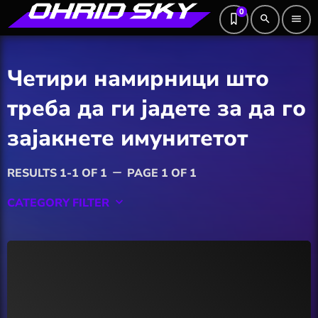
0
search
menu
Четири намирници што
треба да ги јадете за да го
зајакнете имунитетот
RESULTS 1-1 OF 1
PAGE 1 OF 1
remove
CATEGORY FILTER
keyboard_arrow_down
Featured
Hobby
Software