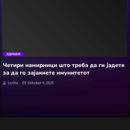
Wellness
АвтоКлуб
trending_flat
Балкан
ЗДРАВЈЕ
Бизнис
Четири намирници што треба да ги јадете
за да го зајакнете имунитетот
Домашни Миленици
Lorita
October 9, 2025
Досие
Екологија
Економија