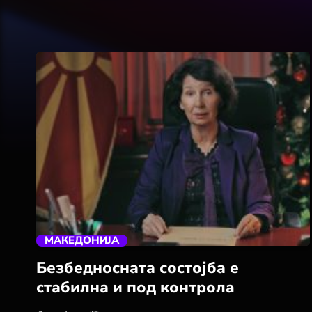
trending_flat
МАКЕДОНИЈА
Безбедносната состојба е
стабилна и под контролa