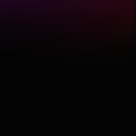
Featured
Hobby
Software
Wellness
АвтоКлуб
Балкан
Бизнис
Домашни Миленици