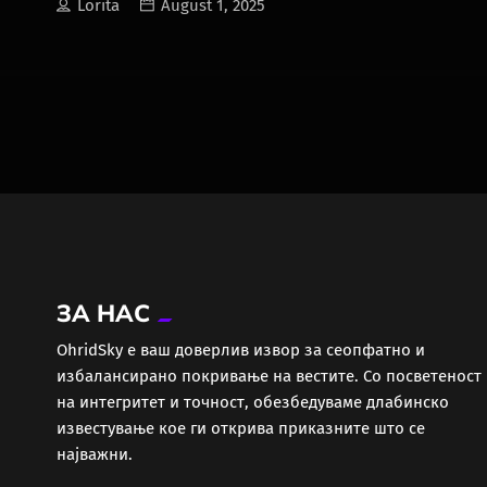
Lorita
August 1, 2025
ЗА НАС
ОhridSky е ваш доверлив извор за сеопфатно и
избалансирано покривање на вестите. Со посветеност
на интегритет и точност, обезбедуваме длабинско
известување кое ги открива приказните што се
најважни.