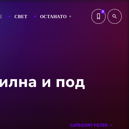
0
Е
СВЕТ
ОСТАНАТО
search
билна и под
CATEGORY FILTER
keyboard_arrow_down