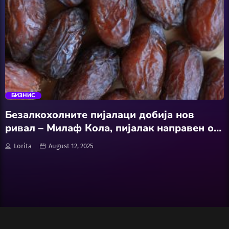
Wellness
АвтоКлуб
trending_flat
Балкан
БИЗНИС
Бизнис
Безалкохолните пијалaци добија нов
ривал – Милаф Кола, пијалак направен од
Домашни Миленици
урми!
Lorita
August 12, 2025
Досие
Екологија
Економија