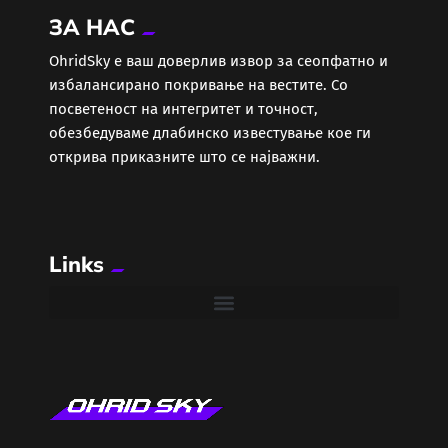
ЗА НАС
Еротика
ОhridSky е ваш доверлив извор за сеопфатно и
избалансирано покривање на вестите. Со
Забава
посветеност на интегритет и точност,
обезбедуваме длабинско известување кое ги
Здравје
открива приказните што се најважни.
Каде Вечер
Links
Колумни
Крипто / НФТ
Култура
Лајфстајл