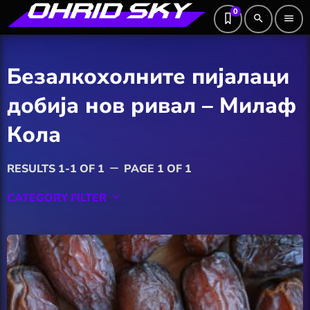
0
search
menu
Безалкохолните пијалaци
добија нов ривал – Милаф
Кола
RESULTS 1-1 OF 1
PAGE 1 OF 1
remove
CATEGORY FILTER
keyboard_arrow_down
Featured
Hobby
Software