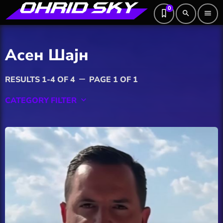
0
search
menu
Асен Шајн
RESULTS 1-4 OF 4
PAGE 1 OF 1
remove
CATEGORY FILTER
keyboard_arrow_down
Featured
Hobby
Software
Wellness