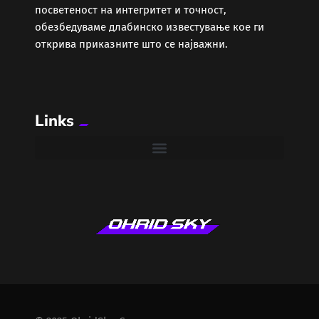
Шоубиз
посветеност на интегритет и точност,
обезбедуваме длабинско известување кое ги
открива приказните што се најважни.
Links