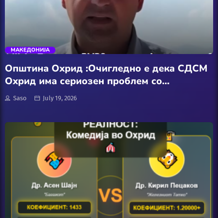
АвтоКлуб
trending_flat
Балкан
МАКЕДОНИЈА
Бизнис
Општина Охрид :Очигледно е дека СДСМ
Охрид има сериозен проблем со
Домашни Миленици
амнезијата, а и нивниот претседател Асен
Saso
July 19, 2026
Шајн
Досие
Екологија
Економија
Еротика