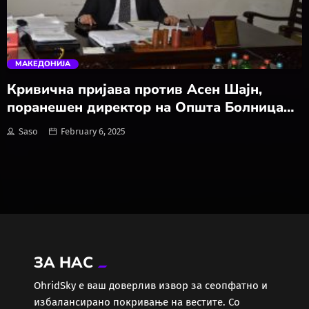
trending_flat
Спорт
МАКЕДОНИЈА
Текнологија
Кривична пријава против Асен Шајн,
поранешен директор на Општа Болница
Топ Вести
Охрид, за злоупотреба на службената
Saso
February 6, 2025
положба,се расфралал со народни пари?
Туризам/Летување/
Зимување
Фитнес
Фото / Видео
ЗА НАС
Црна Хроника
ОhridSky е ваш доверлив извор за сеопфатно и
избалансирано покривање на вестите. Со