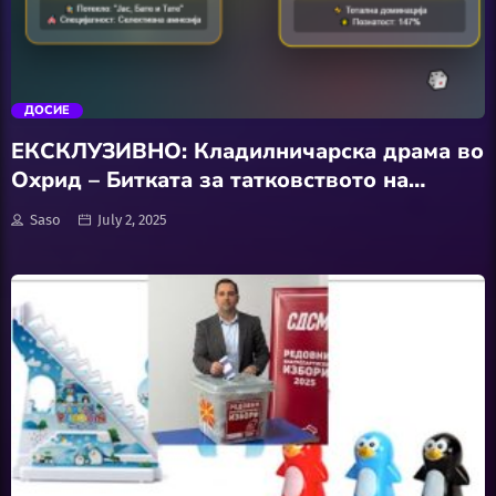
Забава
trending_flat
Здравје
ДОСИЕ
Каде Вечер
ЕКСКЛУЗИВНО: Кладилничарска драма во
Охрид – Битката за татковството на
Колумни
градот ШАЈН vs. РЕАЛНОСТ
Saso
July 2, 2025
Крипто / НФТ
Култура
Лајфстајл
ЛОКАЛНИ ИЗБОРИ 2025