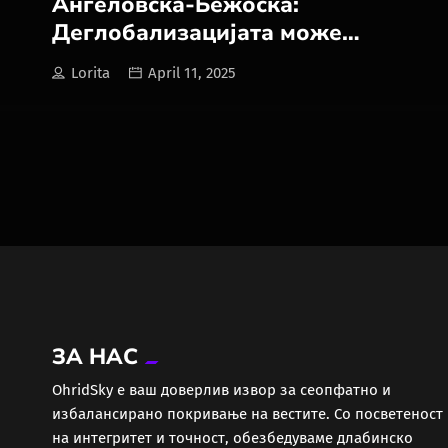
Ангеловска-Бежоска:
Деглобализацијата може
неповолно да се одрази и на
Lorita
April 11, 2025
родовата еднаквост
ЗА НАС
ОhridSky е ваш доверлив извор за сеопфатно и
избалансирано покривање на вестите. Со посветеност
на интегритет и точност, обезбедуваме длабинско