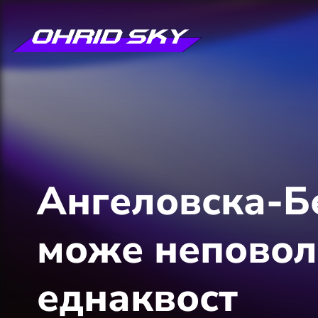
Ангеловска-Б
може неповолн
еднаквост