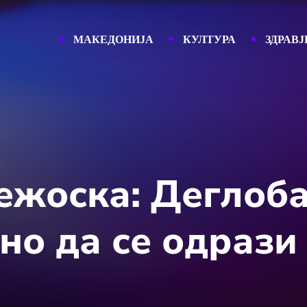
МАКЕДОНИЈА
КУЛТУРА
ЗДРАВЈ
ежоска: Деглоба
о да се одрази 