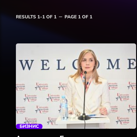
RESULTS 1-1 OF 1
PAGE 1 OF 1
remove
trending_flat
БИЗНИС