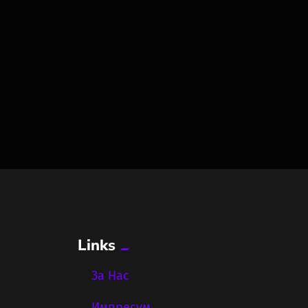
Links
За Нас
Импресум