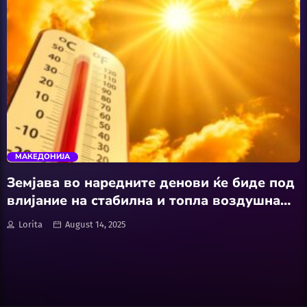
Software
Wellness
АвтоКлуб
trending_flat
Балкан
МАКЕДОНИЈА
Бизнис
Земјава во наредните денови ќе биде под
влијание на стабилна и топла воздушна
Домашни Миленици
маса, со претежно сончево време и
Lorita
August 14, 2025
умерена облачност
Досие
Екологија