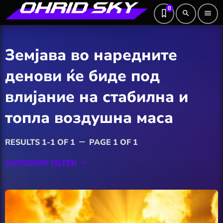
0
search
menu
Земјава во наредните
денови ќе биде под
влијание на стабилна и
топла воздушна маса
RESULTS 1-1 OF 1
PAGE 1 OF 1
remove
CATEGORY FILTER
keyboard_arrow_down
Featured
Hobby