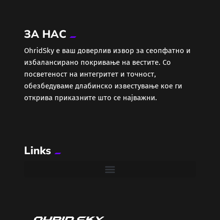
Економија
ЗА НАС
Еротика
ОhridSky е ваш доверлив извор за сеопфатно и
избалансирано покривање на вестите. Со
Забава
посветеност на интегритет и точност,
обезбедуваме длабинско известување кое ги
Здравје
открива приказните што се најважни.
Каде Вечер
Links
Колумни
Крипто / НФТ
Култура