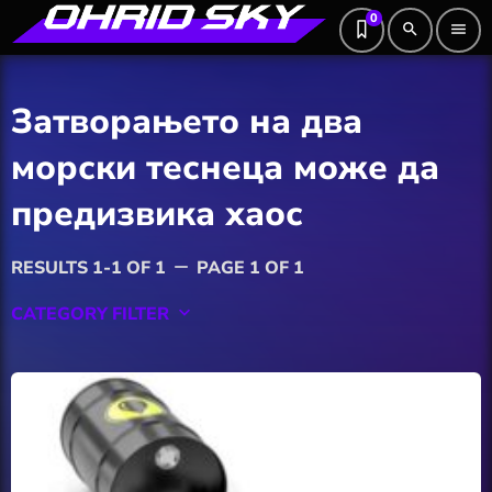
0
search
menu
Затворањето на два
морски теснеца може да
предизвика хаос
RESULTS 1-1 OF 1
PAGE 1 OF 1
remove
CATEGORY FILTER
keyboard_arrow_down
Featured
Hobby
Software