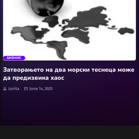
Wellness
АвтоКлуб
trending_flat
Балкан
БИЗНИС
Бизнис
Затворањето на два морски теснеца може
да предизвика хаос
Домашни Миленици
Lorita
June 14, 2025
Досие
Екологија
Економија