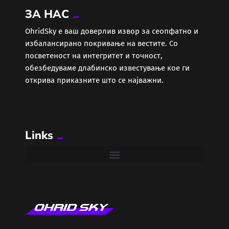
ЗА НАС
Еротика
ОhridSky е ваш доверлив извор за сеопфатно и
избалансирано покривање на вестите. Со
Забава
посветеност на интегритет и точност,
обезбедуваме длабинско известување кое ги
Здравје
открива приказните што се најважни.
Каде Вечер
Links
Колумни
Крипто / НФТ
Култура
Лајфстајл