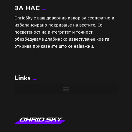
ЗА НАС
Еротика
ОhridSky е ваш доверлив извор за сеопфатно и
избалансирано покривање на вестите. Со
Забава
посветеност на интегритет и точност,
обезбедуваме длабинско известување кое ги
Здравје
открива приказните што се најважни.
Каде Вечер
Links
Колумни
Крипто / НФТ
Култура
Лајфстајл