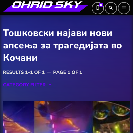
0
search
menu
Тошковски најави нови
апсења за трагедијата во
Кочани
RESULTS 1-1 OF 1
PAGE 1 OF 1
remove
CATEGORY FILTER
keyboard_arrow_down
Featured
Hobby
Software