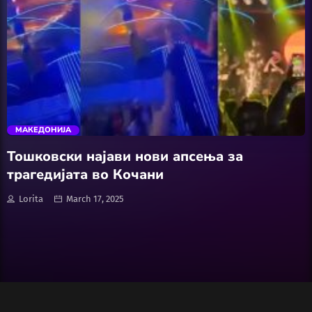
Wellness
АвтоКлуб
trending_flat
Балкан
МАКЕДОНИЈА
Бизнис
Тошковски најави нови апсења за
трагедијата во Кочани
Домашни Миленици
Lorita
March 17, 2025
Досие
Екологија
Економија