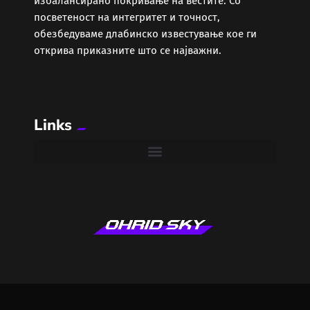
избалансирано покривање на вестите. Со
Забава
посветеност на интегритет и точност,
обезбедуваме длабинско известување кое ги
Здравје
открива приказните што се најважни.
Каде Вечер
Links
Колумни
Крипто / НФТ
Култура
Лајфстајл
ЛОКАЛНИ ИЗБОРИ 2025