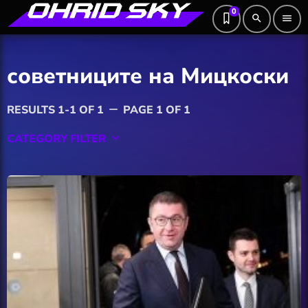
0
search
menu
советниците на Мицкоски
RESULTS 1-1 OF 1
PAGE 1 OF 1
remove
CATEGORY FILTER
keyboard_arrow_down
Featured
Hobby
Software
Wellness