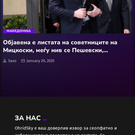
АвтоКлуб
trending_flat
Балкан
МАКЕДОНИЈА
Бизнис
Oбјавена е листата на советниците на
Мицкоски, меѓу нив се Пешевски,
Домашни Миленици
Ставрески и Вељаноски
Saso
January 29, 2025
Досие
Екологија
Економија
ЗА НАС
Еротика
ОhridSky е ваш доверлив извор за сеопфатно и