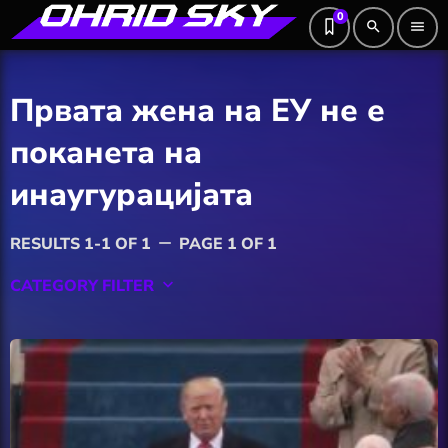
0
search
menu
Првата жена на ЕУ не е
поканета на
инаугурацијата
RESULTS 1-1 OF 1
PAGE 1 OF 1
remove
CATEGORY FILTER
keyboard_arrow_down
Featured
Hobby
Software