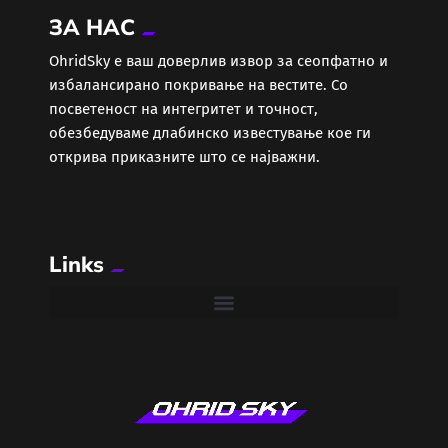
ЗА НАС
Еротика
ОhridSky е ваш доверлив извор за сеопфатно и
избалансирано покривање на вестите. Со
Забава
посветеност на интегритет и точност,
обезбедуваме длабинско известување кое ги
Здравје
открива приказните што се најважни.
Каде Вечер
Links
Колумни
Крипто / НФТ
Култура
Лајфстајл