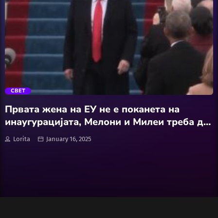
Wellness
АвтоКлуб
trending_flat
Балкан
СВЕТ
Бизнис
Првата жена на ЕУ не е поканета на
инаугурацијата, Мелони и Милеи треба да
Домашни Миленици
го водат шоуто
Lorita
January 16, 2025
Досие
Екологија
Економија