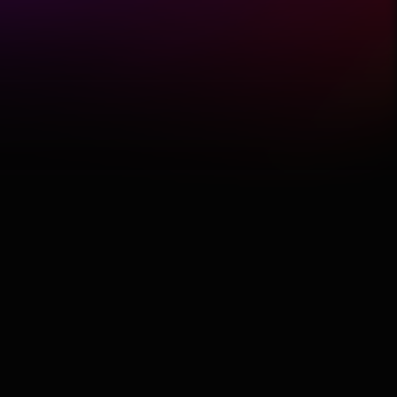
Featured
Hobby
Software
Wellness
АвтоКлуб
Балкан
Бизнис
Домашни Миленици