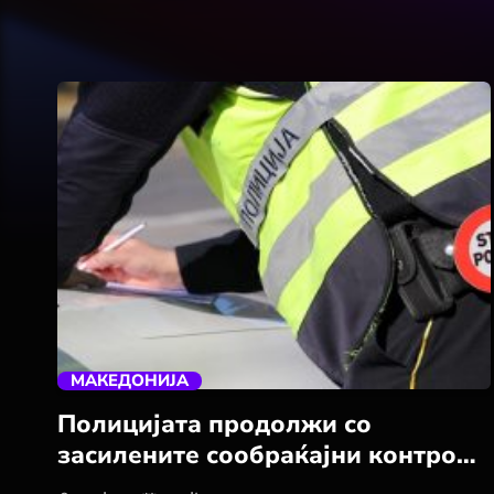
trending_flat
МАКЕДОНИЈА
Полицијата продолжи со
засилените сообраќајни контроли
низ земјава, при што издаде