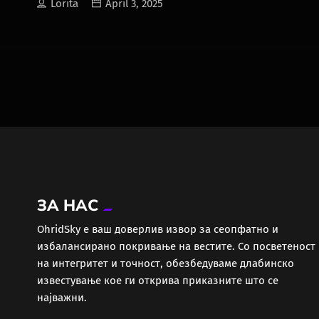
Lorita
April 3, 2025
вкупно 1.296 платни налози за
прекршоци
ЗА НАС
ОhridSky е ваш доверлив извор за сеопфатно и
избалансирано покривање на вестите. Со посветеност
на интегритет и точност, обезбедуваме длабинско
известување кое ги открива приказните што се
најважни.