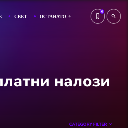
0
Е
СВЕТ
ОСТАНАТО
search
платни налози
CATEGORY FILTER
keyboard_arrow_down