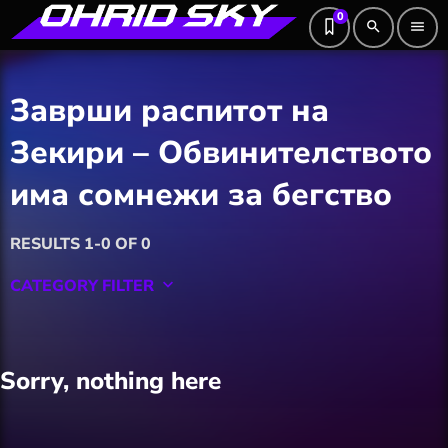
0
search
menu
Заврши распитот на
Зекири – Обвинителството
има сомнежи за бегство
RESULTS 1-0 OF 0
CATEGORY FILTER
keyboard_arrow_down
Featured
Sorry, nothing here
Hobby
Software