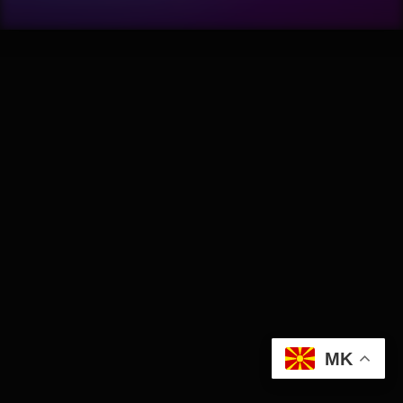
Wellness
АвтоКлуб
Балкан
Бизнис
Домашни Миленици
Досие
Екологија
MK
Економија