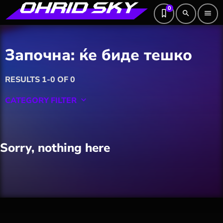
0
search
menu
Започна: ќе биде тешко
RESULTS 1-0 OF 0
CATEGORY FILTER
keyboard_arrow_down
Featured
Sorry, nothing here
Hobby
Software
Wellness