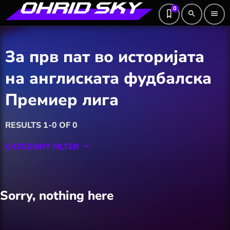
0
search
menu
За прв пат во историјата
на англиската фудбалска
Премиер лига
RESULTS 1-0 OF 0
CATEGORY FILTER
keyboard_arrow_down
Featured
Sorry, nothing here
Hobby
Software