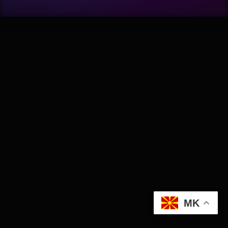
Wellness
АвтоКлуб
Балкан
Бизнис
Домашни Миленици
Досие
Екологија
MK
Економија