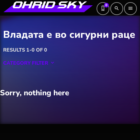
0
search
menu
Владата е во сигурни раце
RESULTS 1-0 OF 0
CATEGORY FILTER
keyboard_arrow_down
Featured
Sorry, nothing here
Hobby
Software
Wellness