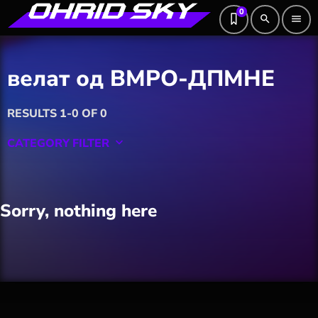
0
search
menu
велат од ВМРО-ДПМНЕ
RESULTS 1-0 OF 0
CATEGORY FILTER
keyboard_arrow_down
Featured
Sorry, nothing here
Hobby
Software
Wellness