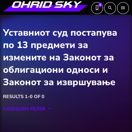
0
search
menu
Уставниот суд постапува
по 13 предмети за
измените на Законот за
облигациони односи и
Законот за извршување
RESULTS 1-0 OF 0
CATEGORY FILTER
keyboard_arrow_down
Featured