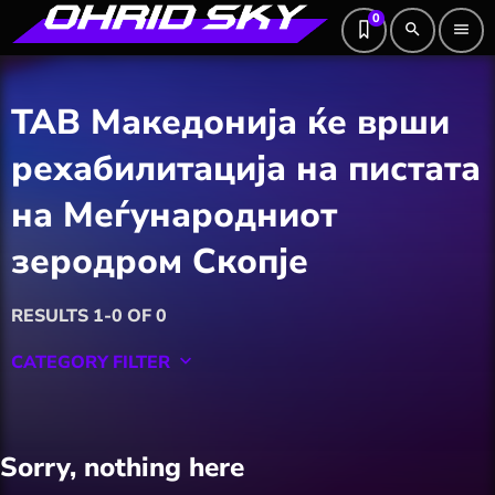
0
search
menu
ТАВ Македонија ќе врши
рехабилитација на пистата
на Меѓународниот
зеродром Скопје
RESULTS 1-0 OF 0
CATEGORY FILTER
keyboard_arrow_down
Featured
Sorry, nothing here
Hobby