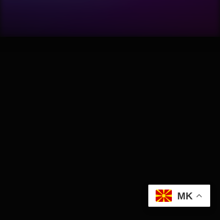
Software
Wellness
АвтоКлуб
Балкан
Бизнис
Домашни Миленици
Досие
MK
Екологија