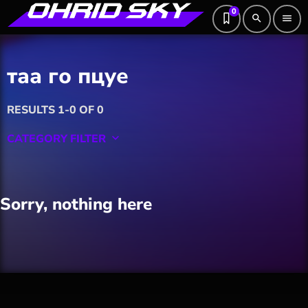
0
search
menu
таа го пцуе
RESULTS 1-0 OF 0
CATEGORY FILTER
keyboard_arrow_down
Featured
Sorry, nothing here
Hobby
Software
Wellness