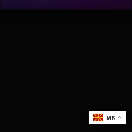
Wellness
АвтоКлуб
Балкан
Бизнис
Домашни Миленици
Досие
Екологија
MK
Економија