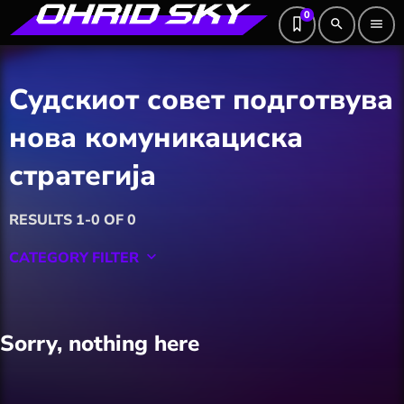
0
search
menu
Судскиот совет подготвува
нова комуникациска
стратегија
RESULTS 1-0 OF 0
CATEGORY FILTER
keyboard_arrow_down
Featured
Sorry, nothing here
Hobby
Software