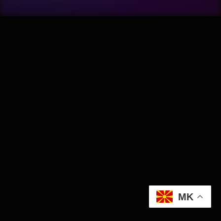
Wellness
АвтоКлуб
Балкан
Бизнис
Домашни Миленици
Досие
Екологија
MK
Економија