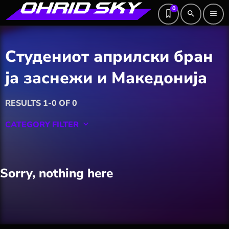
0
search
menu
Студениот априлски бран
ја заснежи и Македонија
RESULTS 1-0 OF 0
CATEGORY FILTER
keyboard_arrow_down
Featured
Sorry, nothing here
Hobby
Software