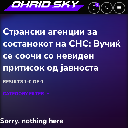
0
search
menu
Странски агенции за
состанокот на СНС: Вучиќ
се соочи со невиден
притисок од јавноста
RESULTS 1-0 OF 0
CATEGORY FILTER
keyboard_arrow_down
Featured
Sorry, nothing here
Hobby