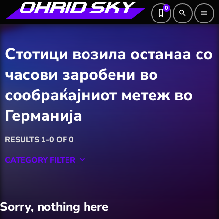
0
search
menu
Стотици возила останаа со
часови заробени во
сообраќајниот метеж во
Германија
RESULTS 1-0 OF 0
CATEGORY FILTER
keyboard_arrow_down
Featured
Sorry, nothing here
Hobby