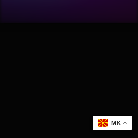
Software
Wellness
АвтоКлуб
Балкан
Бизнис
Домашни Миленици
Досие
MK
Екологија