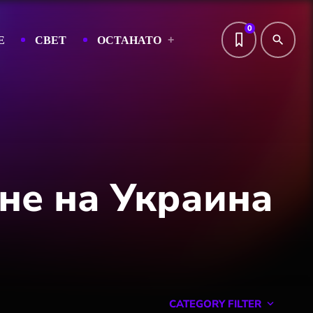
0
Е
СВЕТ
ОСТАНАТО
search
не на Украина
CATEGORY FILTER
keyboard_arrow_down