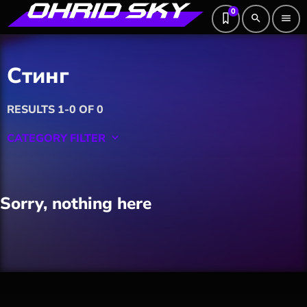
0
search
menu
Стинг
RESULTS 1-0 OF 0
CATEGORY FILTER
keyboard_arrow_down
Featured
Sorry, nothing here
Hobby
Software
Wellness