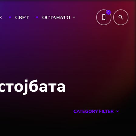
0
Е
СВЕТ
ОСТАНАТО
search
стојбата
CATEGORY FILTER
keyboard_arrow_down
Featured