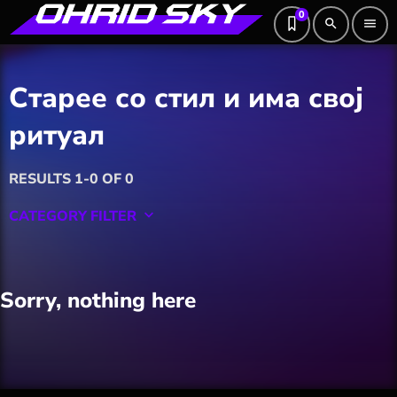
0
search
menu
Старее со стил и има свој
ритуал
RESULTS 1-0 OF 0
CATEGORY FILTER
keyboard_arrow_down
Featured
Sorry, nothing here
Hobby
Software