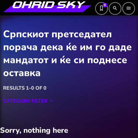
0
search
menu
Српскиот претседател
порача дека ќе им го даде
мандатот и ќе си поднесе
оставка
RESULTS 1-0 OF 0
CATEGORY FILTER
keyboard_arrow_down
Featured
Sorry, nothing here
Hobby