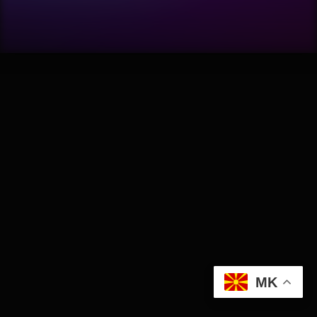
Software
Wellness
АвтоКлуб
Балкан
Бизнис
Домашни Миленици
Досие
MK
Екологија