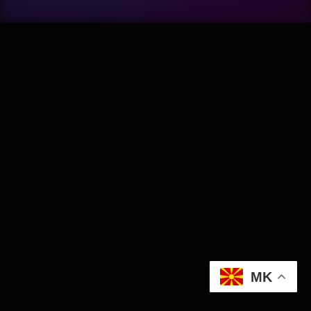
Wellness
АвтоКлуб
Балкан
Бизнис
Домашни Миленици
Досие
Екологија
MK
Економија