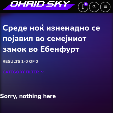
0
search
menu
Среде ноќ изненадно се
појавил во семејниот
замок во Ебенфурт
RESULTS 1-0 OF 0
CATEGORY FILTER
keyboard_arrow_down
Featured
Sorry, nothing here
Hobby
Software