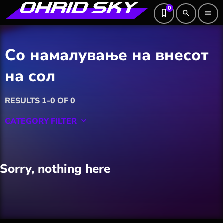
0
search
menu
Со намалување на внесот
на сол
RESULTS 1-0 OF 0
CATEGORY FILTER
keyboard_arrow_down
Featured
Sorry, nothing here
Hobby
Software