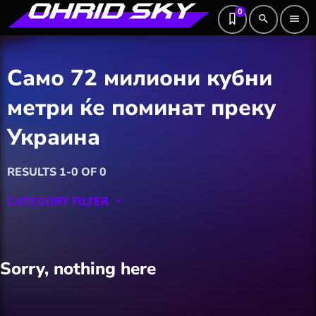
0
search
menu
Само 72 милиони кубни
метри ќе поминат преку
Украина
RESULTS 1-0 OF 0
CATEGORY FILTER
keyboard_arrow_down
Featured
Sorry, nothing here
Hobby
Software