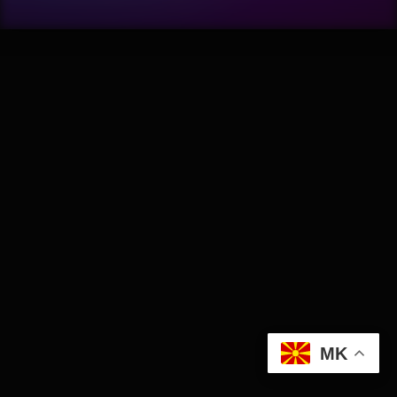
Wellness
АвтоКлуб
Балкан
Бизнис
Домашни Миленици
Досие
Екологија
MK
Економија