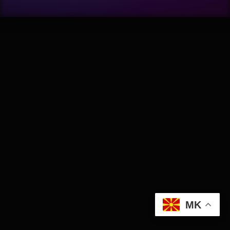
Wellness
АвтоКлуб
Балкан
Бизнис
Домашни Миленици
Досие
Екологија
MK
Економија