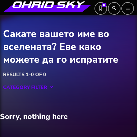
0
search
menu
Сакате вашето име во
вселената? Еве како
можете да го испратите
RESULTS 1-0 OF 0
CATEGORY FILTER
keyboard_arrow_down
Featured
Sorry, nothing here
Hobby
Software