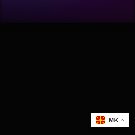
Software
Wellness
АвтоКлуб
Балкан
Бизнис
Домашни Миленици
Досие
MK
Екологија