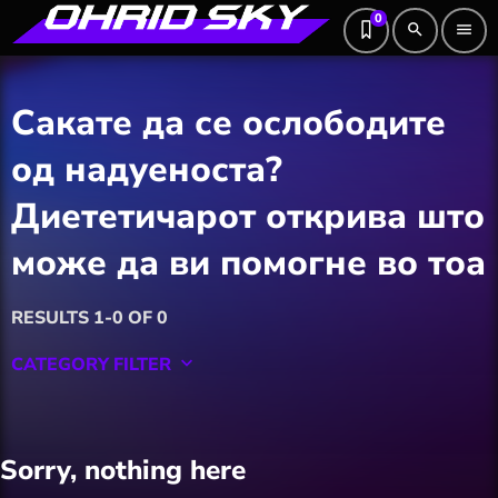
0
search
menu
Сакате да се ослободите
од надуеноста?
Диететичарот открива што
може да ви помогне во тоа
RESULTS 1-0 OF 0
CATEGORY FILTER
keyboard_arrow_down
Featured
Sorry, nothing here
Hobby