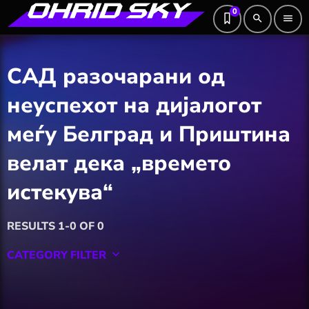
0
search
menu
САД разочарани од
неуспехот на дијалогот
меѓу Белград и Приштина
велат дека „времето
истекува“
RESULTS 1-0 OF 0
CATEGORY FILTER
keyboard_arrow_down
Featured