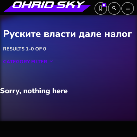
0
search
menu
Руските власти дале налог
RESULTS 1-0 OF 0
CATEGORY FILTER
keyboard_arrow_down
Featured
Sorry, nothing here
Hobby
Software
Wellness