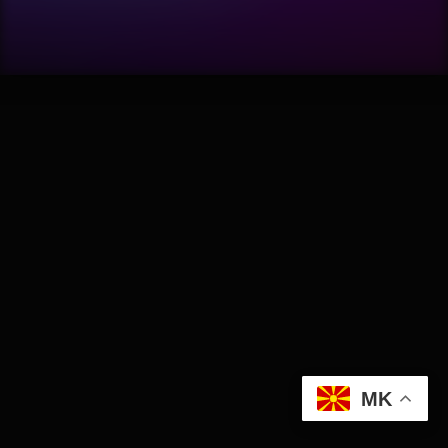
Software
Wellness
АвтоКлуб
Балкан
Бизнис
Домашни Миленици
Досие
MK
Екологија