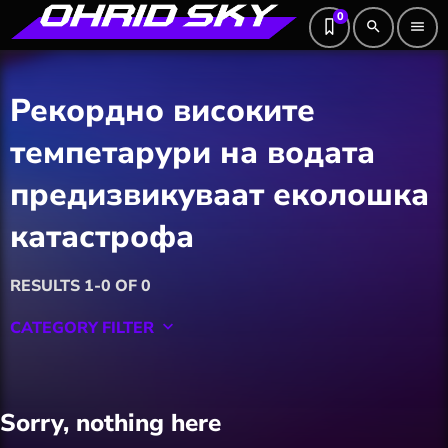
0
search
menu
Рекордно високите
темпетарури на водата
предизвикуваат еколошка
катастрофа
RESULTS 1-0 OF 0
CATEGORY FILTER
keyboard_arrow_down
Featured
Sorry, nothing here
Hobby